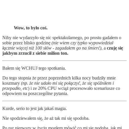
Wow, to było coś.
Niby nie wydarzyło się nic spektakularnego, po prostu gadałem o
sobie przez blisko godzinę
(nie wiem czy typko wypowiedział
łącznie więcej niż 100 słów - zagadałem go na śmierć)
, a
czuję się
jakbym zrzucił z siebie milion ton.
Bałem się WCHUJ tego spotkania.
Do tego stopnia że przez poprzednich kilka nocy budziły mnie
koszmary
(np. że nie udało mi się połączyć, że się spóźniłem i
przepadło, etc
) i ze 20% CPU wciąż procesowało scenariusze co
odpowiem na poszczególne pytania.
Kurde, serio to jest jak jakaś magia.
Nie spodziewałem się, że aż tak mi się spodoba.
Po raz pierwszy w życiu mogłem mówić co mi się podoba, jak mi