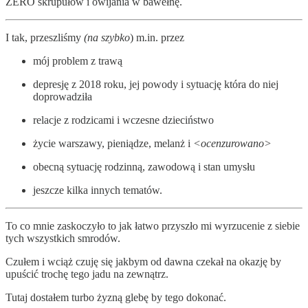
ZERO skrupułów i owijania w bawełnę.
I tak, przeszliśmy
(na szybko
) m.in. przez
mój problem z trawą
depresję z 2018 roku, jej powody i sytuację która do niej
doprowadziła
relacje z rodzicami i wczesne dzieciństwo
życie warszawy, pieniądze, melanż i
<ocenzurowano>
obecną sytuację rodzinną, zawodową i stan umysłu
jeszcze kilka innych tematów.
To co mnie zaskoczyło to jak łatwo przyszło mi wyrzucenie z siebie
tych wszystkich smrodów.
Czułem i wciąż czuję się jakbym od dawna czekał na okazję by
upuścić trochę tego jadu na zewnątrz.
Tutaj dostałem turbo żyzną glebę by tego dokonać.